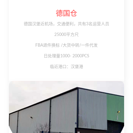
德国仓
德国汉堡近机场，交通便利，共有3名运营人员
25000平方尺
FBA退件换标 /大货中转/一件代发
日处理量1000- 2000PCS
临近港口：汉堡港