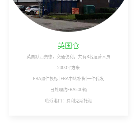
英国仓
英国默西赛德，交通便利，共有8名运营人员
2300平方米
FBA退件换标 |FBA中转补货|一件代发
日处理约FBA500箱
临近港口：费利克斯托港