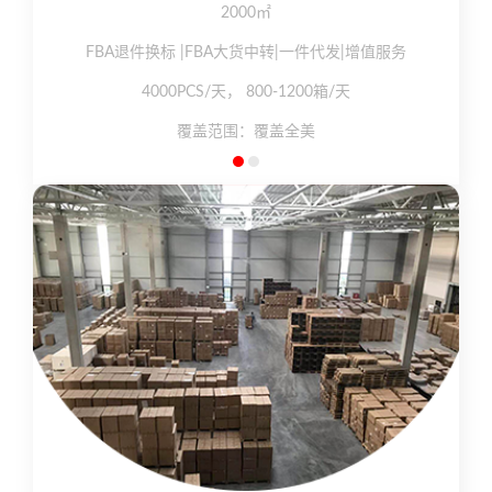
2000㎡
FBA退件换标 |FBA大货中转|一件代发|增值服务
4000PCS/天， 800-1200箱/天
覆盖范围：覆盖全美